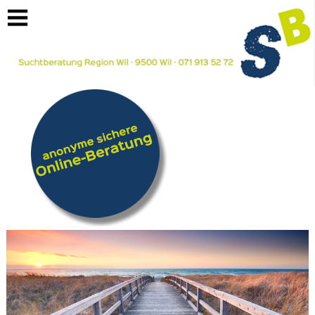
https://www.suchtberatung-region-
wil.ch/suchtformen/halluzinogene