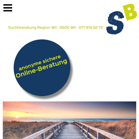
https://www.suchtberatung-region-wil.ch/links/angehoerige