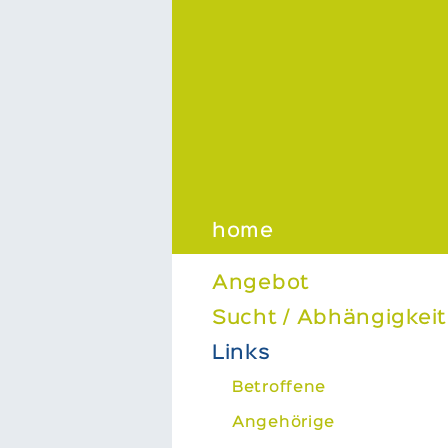
https://www.suchtberatung-region-wil.ch/jugendliche
home
Angebot
Sucht / Abhängigkeit
Links
Betroffene
Angehörige